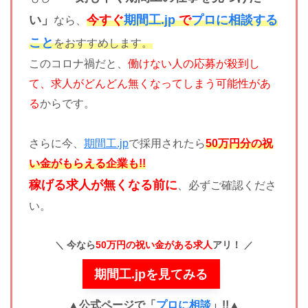
い」
今すぐ
期間工.jp
で
プロに相談する
なら、
こと
をおすすめします。
このコロナ禍だと、
働けない人の応募が殺到し
て、求人がどんどん無くなってしまう可能性があ
る
からです。
さらに今、
期間工.jp
で採用されたら
50万円分の祝
い金がもらえる企業も!!
稼げる求人が無くなる前に
、必ずご確認くださ
い。
今なら
50万円の祝い金がある求人
アリ！
期間工.jpを見てみる
▲公式ページで「
プロに相談
」!!
▲