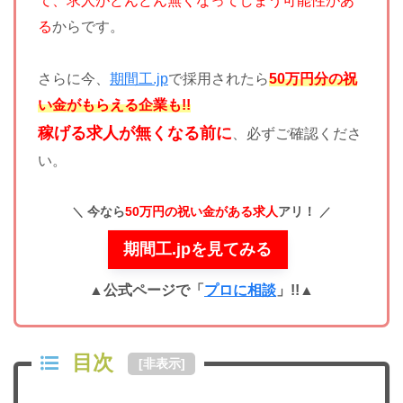
て、求人がどんどん無くなってしまう可能性があ
る
からです。
さらに今、
期間工.jp
で採用されたら
50万円分の祝
い金がもらえる企業も!!
稼げる求人が無くなる前に
、必ずご確認くださ
い。
今なら
50万円の祝い金がある求人
アリ！
期間工.jpを見てみる
▲公式ページで「
プロに相談
」!!
▲
目次
[
非表示
]