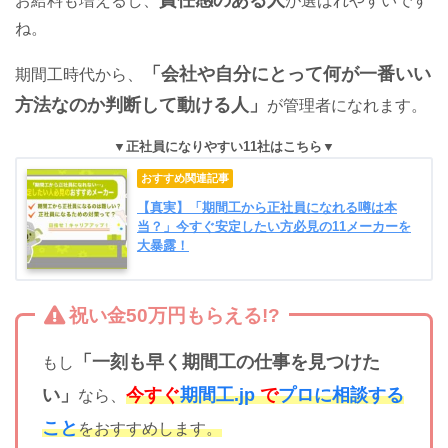
お給料も増えるし、
が選ばれやすいです
ね。
「会社や自分にとって何が一番いい
期間工時代から、
方法なのか判断して動ける人」
が管理者になれます。
正社員になりやすい11社はこちら
【真実】「期間工から正社員になれる噂は本
当？」今すぐ安定したい方必見の11メーカーを
大暴露！
祝い金50万円もらえる!?
「一刻も早く期間工の仕事を見つけた
もし
い」
今すぐ
期間工.jp
で
プロに相談する
なら、
こと
をおすすめします。