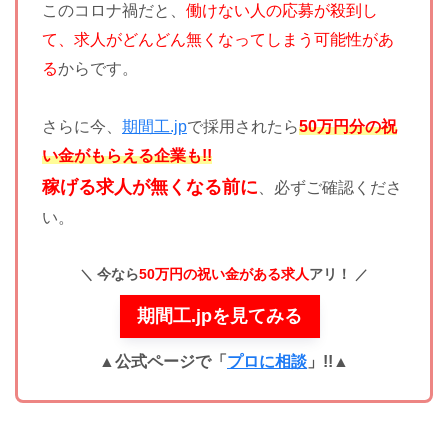
このコロナ禍だと、
働けない人の応募が殺到し
て、求人がどんどん無くなってしまう可能性があ
る
からです。
さらに今、
期間工.jp
で採用されたら
50万円分の祝
い金がもらえる企業も!!
稼げる求人が無くなる前に
、必ずご確認くださ
い。
今なら
50万円の祝い金がある求人
アリ！
期間工.jpを見てみる
▲公式ページで「
プロに相談
」!!
▲