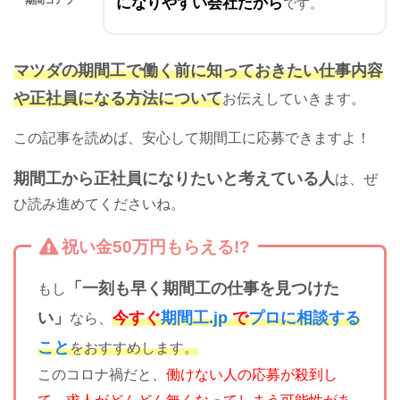
になりやすい会社だから
期間コアラ
です。
マツダの期間工で働く前に知っておきたい仕事内容
や正社員になる方法について
お伝えしていきます。
この記事を読めば、安心して期間工に応募できますよ！
期間工から正社員になりたいと考えている人
は、ぜ
ひ読み進めてくださいね。
祝い金50万円もらえる!?
「一刻も早く期間工の仕事を見つけた
もし
い」
今すぐ
期間工.jp
で
プロに相談する
なら、
こと
をおすすめします。
このコロナ禍だと、
働けない人の応募が殺到し