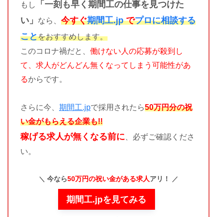
「一刻も早く期間工の仕事を見つけた
もし
い」
今すぐ
期間工.jp
で
プロに相談する
なら、
こと
をおすすめします。
このコロナ禍だと、
働けない人の応募が殺到し
て、求人がどんどん無くなってしまう可能性があ
る
からです。
さらに今、
期間工.jp
で採用されたら
50万円分の祝
い金がもらえる企業も!!
稼げる求人が無くなる前に
、必ずご確認くださ
い。
今なら
50万円の祝い金がある求人
アリ！
期間工.jpを見てみる