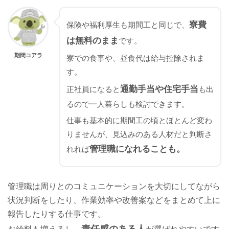
寮費
保険や福利厚生も期間工と同じで、
は無料のまま
です。
期間コアラ
寮での食事や、昼食代は給与控除されま
す。
通勤手当や住宅手当
正社員になると
も出
るので一人暮らしも検討できます。
仕事も基本的に期間工の頃とほとんど変わ
りませんが、見込みのある人材だと判断さ
管理職になれることも。
れれば
管理職は周りとのコミュニケーションを大切にしてながら
状況判断をしたり、作業効率や改善案などをまとめて上に
報告したりする仕事です。
責任感のある人