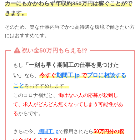
カーにもかかわらず年収約350万円は稼ぐことがで
きます。
そのため、楽な仕事内容でかつ高待遇な環境で働きたい方
にはおすすめです。
祝い金50万円もらえる!?
「一刻も早く期間工の仕事を見つけた
もし
い」
今すぐ
期間工.jp
で
プロに相談する
なら、
こと
をおすすめします。
このコロナ禍だと、
働けない人の応募が殺到し
て、求人がどんどん無くなってしまう可能性があ
る
からです。
さらに今、
期間工.jp
で採用されたら
50万円分の祝