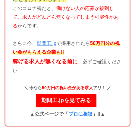
このコロナ禍だと、
働けない人の応募が殺到し
て、求人がどんどん無くなってしまう可能性があ
る
からです。
さらに今、
期間工.jp
で採用されたら
50万円分の祝
い金がもらえる企業も!!
稼げる求人が無くなる前に
、必ずご確認くださ
い。
今なら
50万円の祝い金がある求人
アリ！
期間工.jpを見てみる
▲公式ページで「
プロに相談
」!!
▲