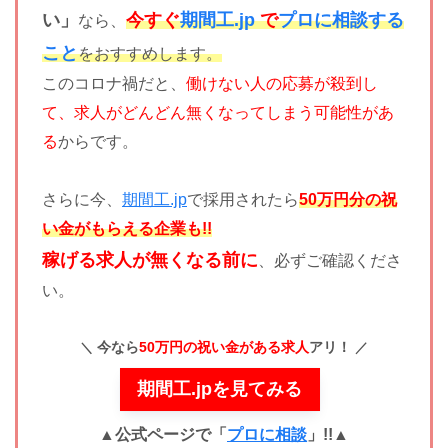
い」
今すぐ
期間工.jp
で
プロに相談する
なら、
こと
をおすすめします。
このコロナ禍だと、
働けない人の応募が殺到し
て、求人がどんどん無くなってしまう可能性があ
る
からです。
さらに今、
期間工.jp
で採用されたら
50万円分の祝
い金がもらえる企業も!!
稼げる求人が無くなる前に
、必ずご確認くださ
い。
今なら
50万円の祝い金がある求人
アリ！
期間工.jpを見てみる
▲公式ページで「
プロに相談
」!!
▲