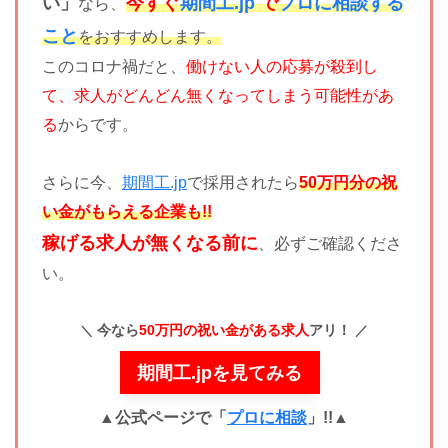
い」
今すぐ
期間工.jp
で
プロに相談する
なら、
こと
をおすすめします。
このコロナ禍だと、
働けない人の応募が殺到し
て、求人がどんどん無くなってしまう可能性があ
る
からです。
さらに今、
期間工.jp
で採用されたら
50万円分の祝
い金がもらえる企業も!!
稼げる求人が無くなる前に
、必ずご確認くださ
い。
今なら
50万円の祝い金がある求人
アリ！
期間工.jpを見てみる
▲公式ページで「
プロに相談
」!!
▲