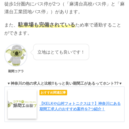
徒歩1分圏内にバス停が2つ（「
麻溝台高校バス停
」と「
麻
溝台工業団地バス停
」）があります。
駐車場も完備されている
また、
ため車で通勤すること
ができます。
立地はとても良いです！
期間コアラ
神奈川の他の求人と比較!!もっと良い期間工があるってホント??
【KELKや山村フォトニクスは？】神奈川にある
期間工求人のおすすめ案件を7つ紹介！