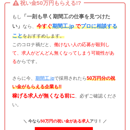
祝い金50万円もらえる!?
「一刻も早く期間工の仕事を見つけた
もし
い」
今すぐ
期間工.jp
で
プロに相談する
なら、
こと
をおすすめします。
このコロナ禍だと、
働けない人の応募が殺到し
て、求人がどんどん無くなってしまう可能性があ
る
からです。
さらに今、
期間工.jp
で採用されたら
50万円分の祝
い金がもらえる企業も!!
稼げる求人が無くなる前に
、必ずご確認くださ
い。
今なら
50万円の祝い金がある求人
アリ！